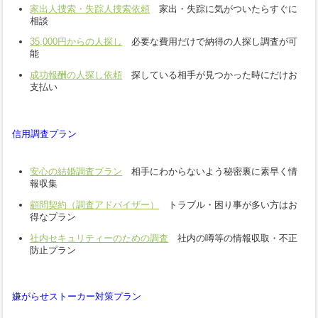
家出人捜索・失踪人捜索依頼
家出・失踪に気がついたらすぐに
相談
35,000円からの人探し
必要な費用だけで納得の人探し調査が可
能
成功報酬の人探し依頼
探している相手が見つかった時にだけお
支払い
信用調査プラン
安心の結婚調査プラン
相手にわからないよう秘密裏に素早く情
報収集
顧問契約（調査アドバイザー）
トラブル・困り事が多い方はお
得なプラン
社内セキュリティーのための調査
社内の噂等の情報収取・不正
防止プラン
嫌がらせストーカー対策プラン