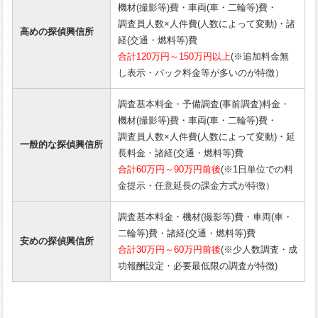
機材(撮影等)費・車両(車・二輪等)費・
調査員人数×人件費(人数によって変動)・諸
高めの探偵興信所
経(交通・燃料等)費
合計120万円～150万円以上
(※追加料金無
し表示・パック料金等が多いのが特徴）
調査基本料金・予備調査(事前調査)料金・
機材(撮影等)費・車両(車・二輪等)費・
調査員人数×人件費(人数によって変動)・延
一般的な探偵興信所
長料金・諸経(交通・燃料等)費
合計60万円～90万円前後
(※1日単位での料
金提示・任意延長の課金方式が特徴）
調査基本料金・機材(撮影等)費・車両(車・
二輪等)費・諸経(交通・燃料等)費
安めの探偵興信所
合計30万円～60万円前後
(※少人数調査・成
功報酬設定・必要最低限の調査が特徴)