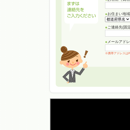
●
お住まい地域
●
ご連絡先(固
●
メールアドレ
※携帯アドレスは