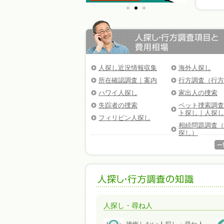
人探し近況情報収集
海外人探し
所在確認調査｜案内
行方調査（行方
ハワイ人探し
家出人の捜索
失踪者の捜索
ペット捜索調査
ト探し｜人探し
フィリピン人探し
相続問題調査（
探し）
人探し・尋ね人