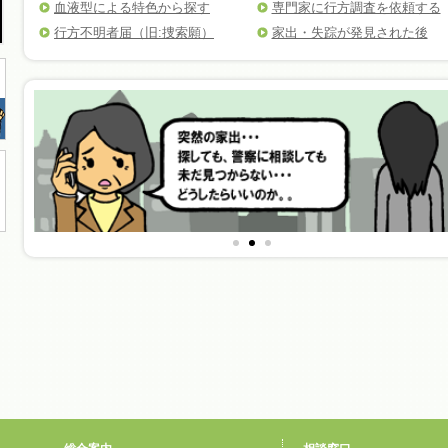
血液型による特色から探す
専門家に行方調査を依頼する
行方不明者届（旧:捜索願）
家出・失踪が発見された後