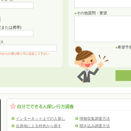
●
その他質問・要望
定または携帯)
ス
●
希望予
PCからの受け取り可に設定して下さい
インターネット上での人探し
情報収集調査方法
出身地による特色から探す
聞き込み調査方法