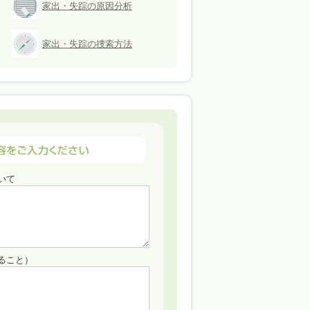
家出・失踪の原因分析
家出・失踪の捜索方法
いて
ること）