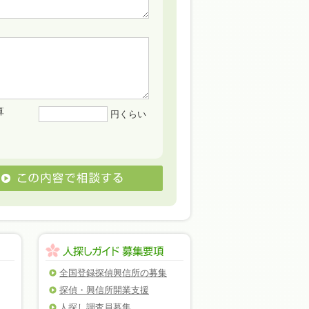
算
円くらい
全国登録探偵興信所の募集
探偵・興信所開業支援
人探し調査員募集