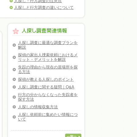
人探し・行方調査の注意点
人探しと行方調査の違いについて
人探し調査に最適な調査プランを
解説
探偵の家出人捜索依頼におけるメ
リット・デメリットを解説
失踪の理由から現在の居場所を探
る方法
探偵が教える人探しのポイント
人探し調査に関する疑問｜Q&A
行方の分からなくなった失踪者を
探す方法
人探しの情報収集方法
人探し依頼前に集めたい情報につ
いて