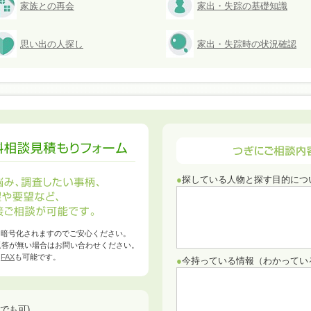
家族との再会
家出・失踪の基礎知識
思い出の人探し
家出・失踪時の状況確認
●
探している人物と探す目的につ
て暗号化されますのでご安心ください。
返答が無い場合はお問い合わせください。
／
FAX
も可能です。
●
今持っている情報（わかってい
でも可)