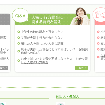
中学生の時の親友と再会したい
小
捜索）
父親が失踪｜行方が分からない
恩
騙した人を探したい人探し調査
友
｜ペッ
息子が失踪した場合にどうすればいい？｜探偵興
離
調査
信所へのQ&A
母
相続人
お金を貸したまま音信不通になった人｜お金を貸
頼
した人物の行方調査
家出人・失踪人