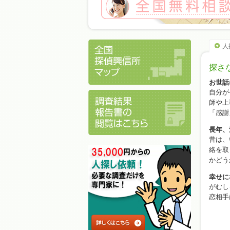
人
探さ
お世話
自分が
師や上
「感謝
長年、
昔は、
絡を取
かどう
幸せに
がむし
恋相手