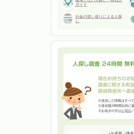
後悔しない人探し・尋ね人
ガイド
お金の貸し借りによる人探
し
※送信した情報はすべ
※送信後24時間以内に
※お急ぎの方は
お電話
●
お名前（偽名