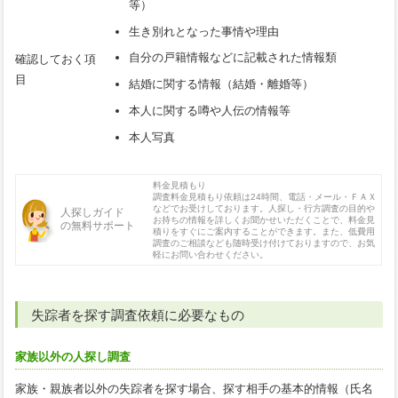
等）
生き別れとなった事情や理由
自分の戸籍情報などに記載された情報類
確認しておく項
目
結婚に関する情報（結婚・離婚等）
本人に関する噂や人伝の情報等
本人写真
料金見積もり
調査料金見積もり依頼は24時間、電話・メール・ＦＡＸ
などでお受けしております。人探し・行方調査の目的や
人探しガイド
お持ちの情報を詳しくお聞かせいただくことで、料金見
の無料サポート
積りをすぐにご案内することができます。また、低費用
調査のご相談なども随時受け付けておりますので、お気
軽にお問い合わせください。
失踪者を探す調査依頼に必要なもの
家族以外の人探し調査
家族・親族者以外の失踪者を探す場合、探す相手の基本的情報（氏名