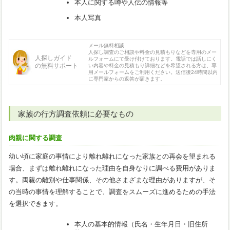
本人に関する噂や人伝の情報等
本人写真
メール無料相談
人探し調査のご相談や料金の見積もりなどを専用のメー
人探しガイド
ルフォームにて受け付けております。電話では話しにく
の無料サポート
い内容や料金の見積もり詳細などを希望される方は、専
用メールフォームをご利用ください。送信後24時間以内
に専門家からの返答が届きます。
家族の行方調査依頼に必要なもの
肉親に関する調査
幼い頃に家庭の事情により離れ離れになった家族との再会を望まれる
場合、まずは離れ離れになった理由を自身なりに調べる費用がありま
す。両親の離別や仕事関係、その他さまざまな理由がありますが、そ
の当時の事情を理解することで、調査をスムーズに進めるための手法
を選択できます。
本人の基本的情報（氏名・生年月日・旧住所