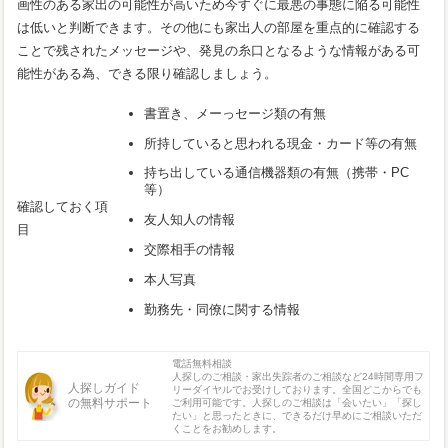
画性のある家出の可能性が高いため今すぐに最悪の事態に陥る可能性
は低いと判断できます。その他にも家出人の部屋を重点的に確認する
ことで残されたメッセージや、発見の糸口となるような情報がある可
能性がある為、できる限り確認しましょう。
書置き、メーっセージ類の有無
所持していると思われる現金・カード等の有無
持ち出している通信機器類の有無（携帯・PC
等）
確認しておく項
友人知人の情報
目
交際相手の情報
本人写真
勤務先・同僚に関する情報
電話無料相談
人探しのご相談・家出失踪者のご相談など24時間専用フ
人探しガイド
リーダイヤルでお受けしております。全国どこからでも
の無料サポート
ご利用可能です。人探しのご相談は「会いたい」「探し
たい」と思ったときに、できるだけ早めにご相談いただ
くことをお勧めします。