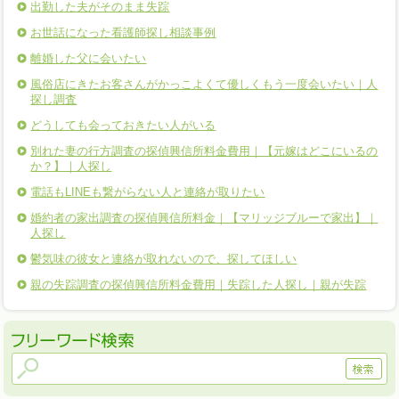
出勤した夫がそのまま失踪
お世話になった看護師探し相談事例
離婚した父に会いたい
風俗店にきたお客さんがかっこよくて優しくもう一度会いたい｜人
探し調査
どうしても会っておきたい人がいる
別れた妻の行方調査の探偵興信所料金費用｜【元嫁はどこにいるの
か？】｜人探し
電話もLINEも繋がらない人と連絡が取りたい
婚約者の家出調査の探偵興信所料金｜【マリッジブルーで家出】｜
人探し
鬱気味の彼女と連絡が取れないので、探してほしい
親の失踪調査の探偵興信所料金費用｜失踪した人探し｜親が失踪