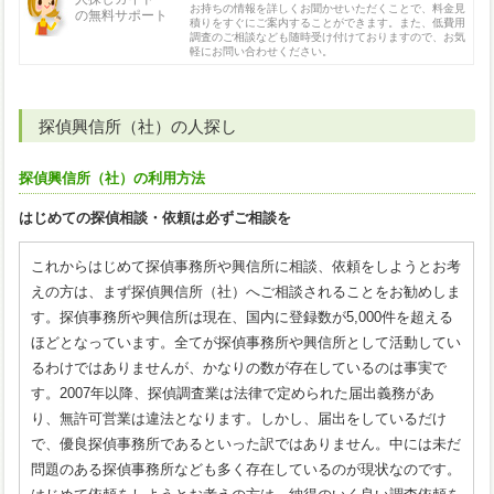
お持ちの情報を詳しくお聞かせいただくことで、料金見
の無料サポート
積りをすぐにご案内することができます。また、低費用
調査のご相談なども随時受け付けておりますので、お気
軽にお問い合わせください。
探偵興信所（社）の人探し
探偵興信所（社）の利用方法
はじめての探偵相談・依頼は必ずご相談を
これからはじめて探偵事務所や興信所に相談、依頼をしようとお考
えの方は、まず探偵興信所（社）へご相談されることをお勧めしま
す。探偵事務所や興信所は現在、国内に登録数が5,000件を超える
ほどとなっています。全てが探偵事務所や興信所として活動してい
るわけではありませんが、かなりの数が存在しているのは事実で
す。2007年以降、探偵調査業は法律で定められた届出義務があ
り、無許可営業は違法となります。しかし、届出をしているだけ
で、優良探偵事務所であるといった訳ではありません。中には未だ
問題のある探偵事務所なども多く存在しているのが現状なのです。