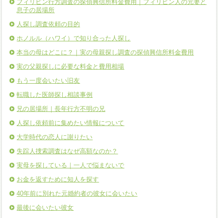
フィリピン行方調査の探偵興信所料金費用｜フィリピン人の元妻と
息子の居場所
人探し調査依頼の目的
ホノルル（ハワイ）で知り合った人探し
本当の母はどこに？｜実の母親探し調査の探偵興信所料金費用
実の父親探しに必要な料金と費用相場
もう一度会いたい旧友
転職した医師探し相談事例
兄の居場所｜長年行方不明の兄
人探し依頼前に集めたい情報について
大学時代の恋人に謝りたい
失踪人捜索調査はなぜ高額なのか？
実母を探している｜一人で悩まないで
お金を返すために知人を探す
40年前に別れた元婚約者の彼女に会いたい
最後に会いたい彼女