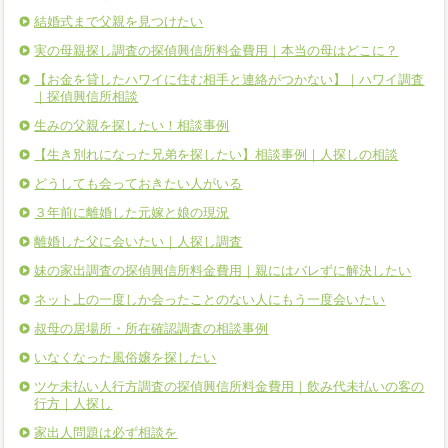
結婚式まで父親を見つけたい
実の母親探し調査の探偵興信所料金費用｜本当の母はどこに？
【お金を貸したハワイに住む相手と連絡がつかない】｜ハワイ調査
｜探偵興信所相談
生みの父親を探したい！相談事例
【生き別れになった兄弟を探したい】相談事例｜人探しの相談
どうしても会っておきたい人がいる
３年前に離婚した元嫁と娘の現況
離婚した父に会いたい｜人探し調査
妹の家出調査の探偵興信所料金費用｜親にはバレずに解決したい
ネット上の一度しか会ったことのない人にもう一度会いたい
叔母の居場所・所在確認調査の相談事例
いなくなった風俗嬢を探したい
ツケ未払い人行方調査の探偵興信所料金費用｜飲み代未払いの客の
行方｜人探し
家出人問題は必ず相談を