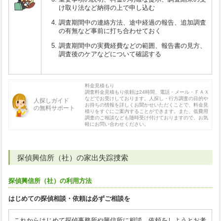
け取り法など納得の上で申し込む
調査期間中の連絡方法、途中経過の報告、追加調査
の有無など事前に打ち合わせておく
調査期間中の実費経費などの範囲、報告書の見方、
調査後のケアなどについて確認する
料金見積もり
調査料金見積もり依頼は24時間、電話・メール・ＦＡＸ
などでお受けしております。人探し・行方調査の目的や
人探しガイド
お持ちの情報を詳しくお聞かせいただくことで、料金見
の無料サポート
積りをすぐにご案内することができます。また、低費用
調査のご相談なども随時受け付けておりますので、お気
軽にお問い合わせください。
探偵興信所（社）の家出失踪捜索
探偵興信所（社）の利用方法
はじめての探偵相談・依頼は必ずご相談を
これからはじめて探偵事務所や興信所に相談、依頼をしようとお考