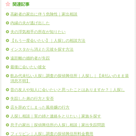
高齢者の家出に伴う危険性｜家出相談
内縁の夫が逃げ出した
夫の浮気相手の所在が知りたい
【もう一度会いたい】｜人探しの相談方法
インスタから消えた元彼を探す方法
遠距離の婚約者が失踪
最後に会いたい彼女
飲み代未払い人探し調査の探偵興信所｜人探し｜【未払いのまま湯
消息不明】
昔の友人や知人に会いたいと思ったことはありますか？｜人探し
失踪した弟の行方と安否
店を辞めてしまった風俗嬢の行方
人探し相談｜実の姉と連絡をとりたい｜家族を探す
息子の家出｜探偵興信所の人探し相談｜家出失踪問題
フィリピン｜人探し調査の探偵興信所料金費用