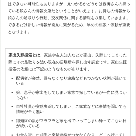
はできない可能性もありますが、見つかるかどうかは親御さんの持っ
ている娘さんの情報次第だということがいえます。お持ちの情報から
娘さんの足取りや行動、交友関係に関する情報を収集していきます。
できるだけ新しい情報が発見に繋がるため、早めの相談・依頼が重要
となります。
家出失踪捜索とは
、家族や友人知人などが家出、失踪してしまった
際にその足取りを追い現在の居場所を探し出す調査です。家出失踪
捜索の依頼には下記のようなものがあります。
配偶者が突然、帰らなくなり連絡などもつかない状態が続いて
いる
娘、息子が家出をしてしまい家族で探しているが一向に見つか
らない
自社社員が突然失踪してしまい、ご家族などに事情を聞いても
情報が全く無い
認知症の親がフラフラと家を出ていってしまい帰ってこない日
が続いている
お金を貸した相手と突然連絡がつかなくなり、どこへ行ってし