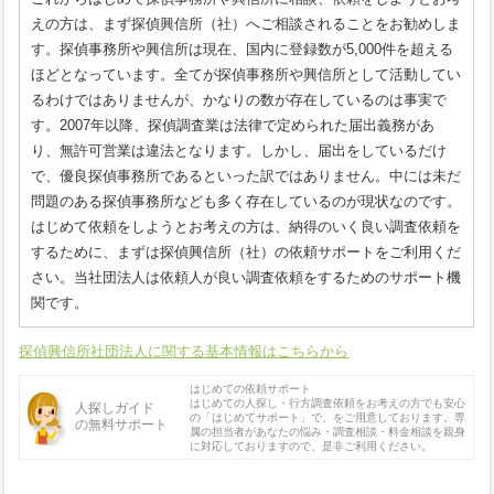
えの方は、まず探偵興信所（社）へご相談されることをお勧めしま
す。探偵事務所や興信所は現在、国内に登録数が5,000件を超える
ほどとなっています。全てが探偵事務所や興信所として活動してい
るわけではありませんが、かなりの数が存在しているのは事実で
す。2007年以降、探偵調査業は法律で定められた届出義務があ
り、無許可営業は違法となります。しかし、届出をしているだけ
で、優良探偵事務所であるといった訳ではありません。中には未だ
問題のある探偵事務所なども多く存在しているのが現状なのです。
はじめて依頼をしようとお考えの方は、納得のいく良い調査依頼を
するために、まずは探偵興信所（社）の依頼サポートをご利用くだ
さい。当社団法人は依頼人が良い調査依頼をするためのサポート機
関です。
探偵興信所社団法人に関する基本情報はこちらから
はじめての依頼サポート
はじめての人探し・行方調査依頼をお考えの方でも安心
人探しガイド
の「はじめてサポート」で、をご用意しております。専
の無料サポート
属の担当者があなたの悩み・調査相談・料金相談を親身
に対応しておりますので、是非ご利用ください。