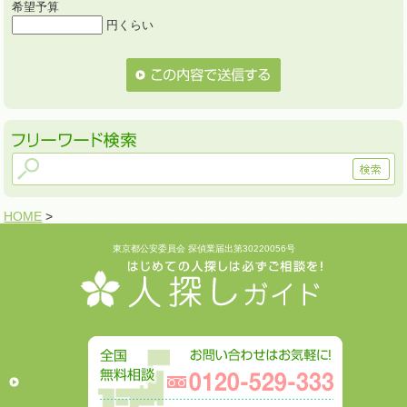
希望予算
円くらい
HOME
>
東京都公安委員会 探偵業届出第30220056号