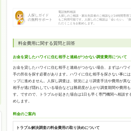
電話無料相談
人探しガイド
人探しのご相談・家出失踪者のご相談など24時間専用
の無料サポート
もご利用可能です。人探しのご相談は「会いたい」「
ただくことをお勧めします。
料金費用に関する質問と回答
お金を貸したハワイに住む相手と連絡がつかない調査費用について
お金を貸したハワイに住む相手と連絡がつかない場合、まずはハワイ
手の所在を探す必要があります。ハワイに住む相手を探さない事には
ップに進めません。人探し調査は、状況により調査手法や費用が異な
相手が逃げ隠れしている場合などは難易度が上がり調査期間や費用も
す。ですので、トラブルが起きた場合は1日も早く専門機関へ相談す
めします。
料金のご案内
トラブル解決調査の料金費用の取り決めについて