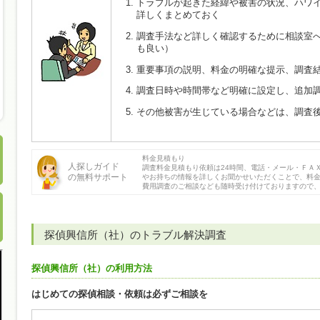
トラブルが起きた経緯や被害の状況、ハワ
詳しくまとめておく
調査手法など詳しく確認するために相談室
も良い）
重要事項の説明、料金の明確な提示、調査
調査日時や時間帯など明確に設定し、追加
その他被害が生じている場合などは、調査
料金見積もり
人探しガイド
調査料金見積もり依頼は24時間、電話・メール・ＦＡ
の無料サポート
やお持ちの情報を詳しくお聞かせいただくことで、料
費用調査のご相談なども随時受け付けておりますので
探偵興信所（社）のトラブル解決調査
探偵興信所（社）の利用方法
はじめての探偵相談・依頼は必ずご相談を