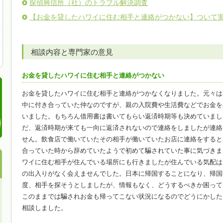
探偵興信所（社）のトラブル解決調査
【お金を貸したハワイに住む相手と連絡がつかない】ついて
相談内容と専門家の意見
お金を貸したハワイに住む相手と連絡がつかない
お金を貸したハワイに住む相手と連絡がつかなくなりました。元々は
中に付き合っていた仲なのですが、親の入院費や生活費などでお金を
いました。もちろん借用書は書いてもらい返済時期等も決めていまし
だ、返済時期が来ても一向に返済されないので連絡をしましたが連絡
せん。飲食店で働いていたその相手が働いていたお店に連絡をすると
合っていた時から辞めていたようで初めて騙されていた事に気づきま
ワイに住む相手が住んでいる場所にも行きましたが住んでいる気配は
の出入りがなく会えませんでした。日本に帰国することになり、帰国
度、相手を探そうとしましたが、情報もなく、どうするべきか困って
このままでは騙されお金も帰ってこない状況になるのでどうにかした
相談しました。