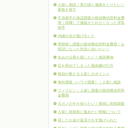
人探し相談｜実の姉と連絡をとりたい｜
家族を探す
不貞相手の身辺調査の探偵興信所料金費
用｜喧嘩して連絡がとれなくなった浮気
相手
内縁の夫が逃げ出した
恩師探し調査の探偵興信所料金費用｜お
世話になった先生に会いたい！
生みの父親を探したい！相談事例
店を辞めてしまった風俗嬢の行方
探偵が教える人探しのポイント
海外調査（ハワイ調査）｜人探し相談
フィリピン｜人探し調査の探偵興信所料
金費用
元カノの今を知りたい！探偵に依頼調査
人探し依頼前に集めたい情報について
貸したお金が返済されず逃げられた