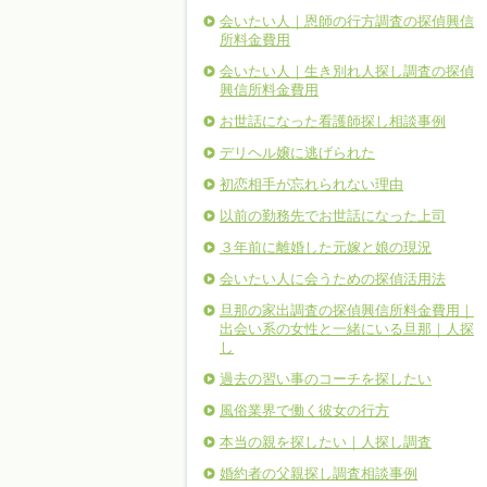
会いたい人｜恩師の行方調査の探偵興信
所料金費用
会いたい人｜生き別れ人探し調査の探偵
興信所料金費用
お世話になった看護師探し相談事例
デリヘル嬢に逃げられた
初恋相手が忘れられない理由
以前の勤務先でお世話になった上司
３年前に離婚した元嫁と娘の現況
会いたい人に会うための探偵活用法
旦那の家出調査の探偵興信所料金費用｜
出会い系の女性と一緒にいる旦那｜人探
し
過去の習い事のコーチを探したい
風俗業界で働く彼女の行方
本当の親を探したい｜人探し調査
婚約者の父親探し調査相談事例