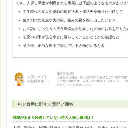
です。人探し調査が利用される事案には下記のようなものがありま
学生時代の友人や恩師の現在状況・連絡先を知りたい時など
生き別れの家族や実の親、生みの親を探し出したいとき
お世話になった方の所在連絡先や他界した人物のお墓を知りた
初恋の相手が現在幸せに暮らしているかどうかの確認など
その他、正当な理由で探している人物がいるとき
電話無料相談
人探しガイド
人探しのご相談・家出失踪者のご相談など24時間専用
の無料サポート
もご利用可能です。人探しのご相談は「会いたい」「
ただくことをお勧めします。
料金費用に関する質問と回答
時間があまり経過していない時の人探し費用は？
人探し調査は、時間の経過と共に難易度が上がり、料金も上がります