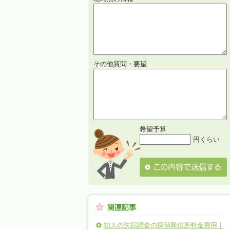
その他質問・要望
希望予算
円くらい
知人の失踪調査の探偵興信所料金費用｜