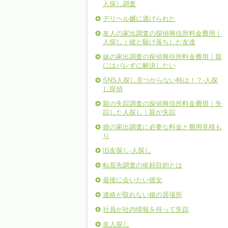
人探し調査
デリヘル嬢に逃げられた
友人の家出調査の探偵興信所料金費用｜
人探し｜彼と駆け落ちした友達
妹の家出調査の探偵興信所料金費用｜親
にはバレずに解決したい
SNS人探し見つからない時は！？-人探
し探偵
親の失踪調査の探偵興信所料金費用｜失
踪した人探し｜親が失踪
娘の家出調査に必要な料金と費用見積も
り
旧友探し-人探し
転居先調査の依頼目的とは
最後に会いたい彼女
連絡が取れない娘の居場所
社員が社内情報を持って失踪
友人探し