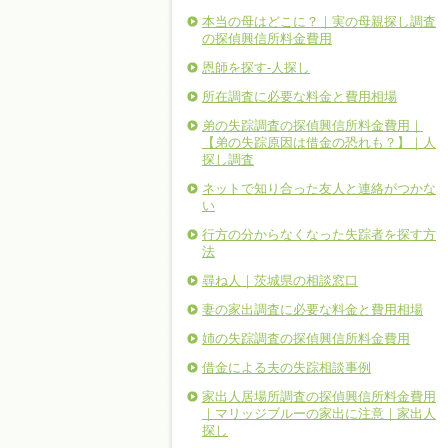
本当の母はどこに？｜実の母親探し調査
の探偵興信所料金費用
恩師を探す-人探し
所在調査に必要な料金と費用相場
弟の失踪調査の探偵興信所料金費用｜
【弟の失踪原因は借金の恐れも？】｜人
探し調査
ネットで知り合った友人と連絡がつかな
い
行方の分からなくなった失踪者を探す方
法
尋ね人｜茨城県の相談窓口
妻の家出調査に必要な料金と費用相場
姉の失踪調査の探偵興信所料金費用
借金による夫の失踪相談事例
家出人居場所調査の探偵興信所料金費用
｜マリッジブルーの家出に注意｜家出人
探し