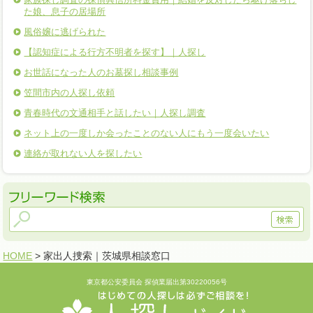
た娘、息子の居場所
風俗嬢に逃げられた
【認知症による行方不明者を探す】｜人探し
お世話になった人のお墓探し相談事例
笠間市内の人探し依頼
青春時代の文通相手と話したい｜人探し調査
ネット上の一度しか会ったことのない人にもう一度会いたい
連絡が取れない人を探したい
HOME
> 家出人捜索｜茨城県相談窓口
東京都公安委員会 探偵業届出第30220056号