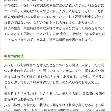
その際に、人探し・行方調査の依頼方法や調査システム、料金などに
ついて詳しく知らない方が殆どです。人探し依頼をするといっても依
頼先が信頼性のある業者であるのか、だまされて高額な料金を 請求さ
れるのではないか、などの心配をされる方も少なくありません。
探偵事務所・興信所は特殊な業種ですから自分に合った業者を見つけ
るのはとても困難なことといえますが 安心して依頼ができる業者もた
くさんありますので、根気よく慎重に依頼先を選びましょう。
料金の節約法
人探し・行方調査依頼を考えたときに気になる料金。人探し・行方調
査の料金は何処に頼んでも同じではありません。また、探す地域や難
易度によっても料金が 変わることも多々あります。しかし、できるこ
となら少しでも安く結果を得たいと思うのが依頼者のお考えでしょ
う。
依頼料金をできるだけ、おさえるには、依頼する前に 最低限の知識や
情報を得る必要があります。
少ない情報しか持たない状態で依頼をすれば料金が高くなるのは必至
です。依頼の前に 人探し・行方調査の専門家へ相談し、どのような情