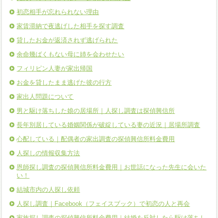
初恋相手が忘れられない理由
家賃滞納で夜逃げした相手を探す調査
貸したお金が返済されず逃げられた
余命幾ばくもない母に姉を会わせたい
フィリピン人妻が家出帰国
お金を貸したまま逃げた彼の行方
家出人問題について
男と駆け落ちした娘の居場所｜人探し調査は探偵興信所
長年別居している婚姻関係が破綻している妻の近況｜居場所調査
心配している｜配偶者の家出調査の探偵興信所料金費用
人探しの情報収集方法
恩師探し調査の探偵興信所料金費用｜お世話になった先生に会いた
い！
結城市内の人探し依頼
人探し調査｜Facebook（フェイスブック）で初恋の人と再会
家族探し調査の探偵興信所料金費用｜結婚を反対したら駆け落ちし