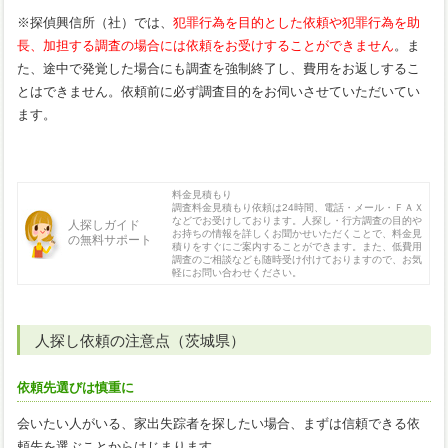
※探偵興信所（社）では、
犯罪行為を目的とした依頼や犯罪行為を助
長、加担する調査の場合には依頼をお受けすることができません
。ま
た、途中で発覚した場合にも調査を強制終了し、費用をお返しするこ
とはできません。依頼前に必ず調査目的をお伺いさせていただいてい
ます。
料金見積もり
調査料金見積もり依頼は24時間、電話・メール・ＦＡＸ
などでお受けしております。人探し・行方調査の目的や
人探しガイド
お持ちの情報を詳しくお聞かせいただくことで、料金見
の無料サポート
積りをすぐにご案内することができます。また、低費用
調査のご相談なども随時受け付けておりますので、お気
軽にお問い合わせください。
人探し依頼の注意点（茨城県）
依頼先選びは慎重に
会いたい人がいる、家出失踪者を探したい場合、まずは信頼できる依
頼先を選ぶことからはじまります。