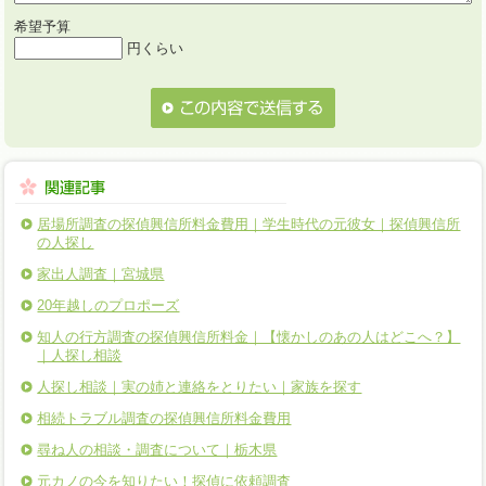
希望予算
円くらい
居場所調査の探偵興信所料金費用｜学生時代の元彼女｜探偵興信所
の人探し
家出人調査｜宮城県
20年越しのプロポーズ
知人の行方調査の探偵興信所料金｜【懐かしのあの人はどこへ？】
｜人探し相談
人探し相談｜実の姉と連絡をとりたい｜家族を探す
相続トラブル調査の探偵興信所料金費用
尋ね人の相談・調査について｜栃木県
元カノの今を知りたい！探偵に依頼調査