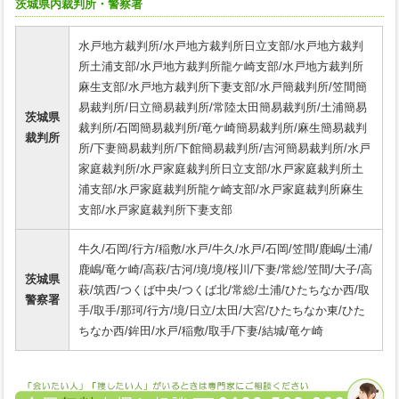
茨城県内裁判所・警察署
水戸地方裁判所/水戸地方裁判所日立支部/水戸地方裁判
所土浦支部/水戸地方裁判所龍ケ崎支部/水戸地方裁判所
麻生支部/水戸地方裁判所下妻支部/水戸簡裁判所/笠間簡
易裁判所/日立簡易裁判所/常陸太田簡易裁判所/土浦簡易
茨城県
裁判所/石岡簡易裁判所/竜ケ崎簡易裁判所/麻生簡易裁判
裁判所
所/下妻簡易裁判所/下館簡易裁判所/吉河簡易裁判所/水戸
家庭裁判所/水戸家庭裁判所日立支部/水戸家庭裁判所土
浦支部/水戸家庭裁判所龍ケ崎支部/水戸家庭裁判所麻生
支部/水戸家庭裁判所下妻支部
牛久/石岡/行方/稲敷/水戸/牛久/水戸/石岡/笠間/鹿嶋/土浦/
鹿嶋/竜ケ崎/高萩/古河/境/境/桜川/下妻/常総/笠間/大子/高
茨城県
萩/筑西/つくば中央/つくば北/常総/土浦/ひたちなか西/取
警察署
手/取手/那珂/行方/境/日立/太田/大宮/ひたちなか東/ひた
ちなか西/鉾田/水戸/稲敷/取手/下妻/結城/竜ケ崎