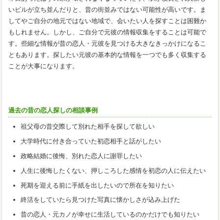
いビルが立ち並んだりと、昔の街並みではない可能性が高いです。ま
してやご自分の地元ではない地域で、会いたい人を探すことは困難か
もしれません。しかし、ご自分で元彼の情報収集をすることは可能で
す。些細な情報が昔の恋人・元彼を見つける大きなきっかけになるこ
ともあります。探したい元彼の基本的な情報を一つでも多く収集する
ことが大事になります。
過去の昔の恋人探しの相談事例
祖父母の昔交際して別れた相手を探して欲しい
大学時代に付き合っていた初恋相手と話がしたい
政略結婚に後悔、別れた恋人に謝罪したい
人生に後悔したくない、押しころした感情を初恋の人に伝えたい
死期を迎える前に手紙を出したいので所在を知りたい
終活をしていたら見つけた写真に懐かしさが込み上げた
昔の恋人・元カノが幸せに生活しているのかだけでも知りたい