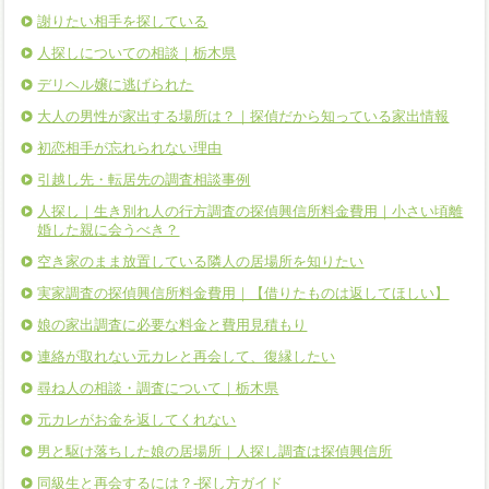
謝りたい相手を探している
人探しについての相談｜栃木県
デリヘル嬢に逃げられた
大人の男性が家出する場所は？｜探偵だから知っている家出情報
初恋相手が忘れられない理由
引越し先・転居先の調査相談事例
人探し｜生き別れ人の行方調査の探偵興信所料金費用｜小さい頃離
婚した親に会うべき？
空き家のまま放置している隣人の居場所を知りたい
実家調査の探偵興信所料金費用｜【借りたものは返してほしい】
娘の家出調査に必要な料金と費用見積もり
連絡が取れない元カレと再会して、復縁したい
尋ね人の相談・調査について｜栃木県
元カレがお金を返してくれない
男と駆け落ちした娘の居場所｜人探し調査は探偵興信所
同級生と再会するには？-探し方ガイド