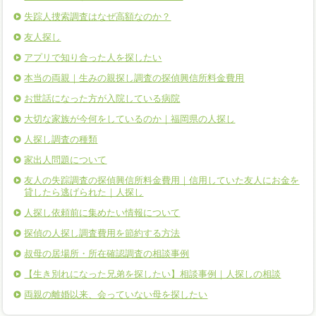
失踪人捜索調査はなぜ高額なのか？
友人探し
アプリで知り合った人を探したい
本当の両親｜生みの親探し調査の探偵興信所料金費用
お世話になった方が入院している病院
大切な家族が今何をしているのか｜福岡県の人探し
人探し調査の種類
家出人問題について
友人の失踪調査の探偵興信所料金費用｜信用していた友人にお金を
貸したら逃げられた｜人探し
人探し依頼前に集めたい情報について
探偵の人探し調査費用を節約する方法
叔母の居場所・所在確認調査の相談事例
【生き別れになった兄弟を探したい】相談事例｜人探しの相談
両親の離婚以来、会っていない母を探したい