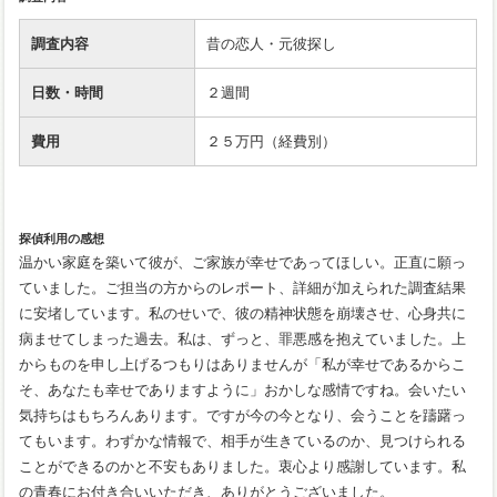
調査内容
昔の恋人・元彼探し
日数・時間
２週間
費用
２５万円（経費別）
探偵利用の感想
温かい家庭を築いて彼が、ご家族が幸せであってほしい。正直に願っ
ていました。ご担当の方からのレポート、詳細が加えられた調査結果
に安堵しています。私のせいで、彼の精神状態を崩壊させ、心身共に
病ませてしまった過去。私は、ずっと、罪悪感を抱えていました。上
からものを申し上げるつもりはありませんが「私が幸せであるからこ
そ、あなたも幸せでありますように」おかしな感情ですね。会いたい
気持ちはもちろんあります。ですが今の今となり、会うことを躊躇っ
てもいます。わずかな情報で、相手が生きているのか、見つけられる
ことができるのかと不安もありました。衷心より感謝しています。私
の青春にお付き合いいただき、ありがとうございました。