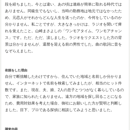
段を経ちました。今とは違い、あの頃は連絡が簡単に取れる時代では
ありません。同級生でもないし、当時の勤務地は地元ではなかったた
め、元恋人がそれからどんな人生を送ったのか、今何をしているのか
分かりません。私ごとですが、大きなきっかけは、ラジオを聞いて痺
れを覚えたこと。山崎まさよしの「ワンモアタイム、ワンモアチャン
ス」です。ただ、ただ、涙しました。ラジオをリクエストした方の背
景は分かりませんが、還暦を迎える前の男性でした。曲の歌詞に昔を
なぞらえました。
依頼をした理由
自分で断捨離したわけですから、住んでいた地域と名前しか分かりま
せん。インターネットで名前を検索してみましたが、相当のヒット件
数です。また、現在、夫、娘、2人の息子とつつがなく暮らしているの
で、家族に知られたくありません。遠方の地域を探し回ることになる
ため、費用対効果を考えた場合、御社にお願いした方が賢明と判断し
ました。目下、プロである探偵に相談してみようと思いました。
調査内容