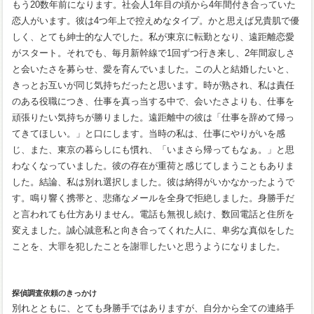
もう20数年前になります。社会人1年目の頃から4年間付き合っていた
恋人がいます。彼は4つ年上で控えめなタイプ。かと思えば兄貴肌で優
しく、とても紳士的な人でした。私が東京に転勤となり、遠距離恋愛
がスタート。それでも、毎月新幹線で1回ずつ行き来し、2年間寂しさ
と会いたさを募らせ、愛を育んでいました。この人と結婚したいと、
きっとお互いが同じ気持ちだったと思います。時が熟され、私は責任
のある役職につき、仕事を真っ当する中で、会いたさよりも、仕事を
頑張りたい気持ちが勝りました。遠距離中の彼は「仕事を辞めて帰っ
てきてほしい。」と口にします。当時の私は、仕事にやりがいを感
じ、また、東京の暮らしにも慣れ、「いまさら帰ってもなぁ。」と思
わなくなっていました。彼の存在が重荷と感じてしまうこともありま
した。結論、私は別れ選択しました。彼は納得がいかなかったようで
す。鳴り響く携帯と、悲痛なメールを全身で拒絶しました。身勝手だ
と言われても仕方ありません。電話も無視し続け、数回電話と住所を
変えました。誠心誠意私と向き合ってくれた人に、卑劣な真似をした
ことを、大罪を犯したことを謝罪したいと思うようになりました。
探偵調査依頼のきっかけ
別れとともに、とても身勝手ではありますが、自分から全ての連絡手