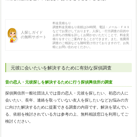
料金見積もり
調査料金見積もり依頼は24時間、電話・メール・ＦＡＸ
などでお受けしております。人探し・行方調査の目的や
人探しガイド
お持ちの情報を詳しくお聞かせいただくことで、料金見
の無料サポート
積りをすぐにご案内することができます。また、低費用
調査のご相談なども随時受け付けておりますので、お気
軽にお問い合わせください。
元彼に会いたいを解決するために有効な探偵調査
昔の恋人・元彼探しを解決するために行う探偵興信所の調査
探偵興信所一般社団法人では昔の恋人・元彼を探したい、初恋の人に
会いたい、長年、連絡を取っていない友人を探したいなどお悩みの方
に向けた解決するために提案できる調査の内容です。解決を望んでい
る、依頼を検討されている方は参考の上、無料相談窓口を利用してご
検討ください。