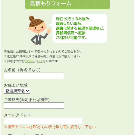
※送信した情報はすべて暗号化されますのでご安心下さい
※送信後24時間以内に返答が無い場合はお問合せ下さい
※お急ぎの方は
お電話
／
FAX
も可能です
お名前（偽名でも可)
お住まい地域
ご連絡先(固定または携帯)
メールアドレス
※携帯アドレスはPCからの受け取り可に設定して下さい