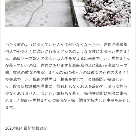
当たり前のように会えていた人が突然いなくなったら。吉原の高級風
俗店で心身ともに満たされるオアシスのような女性に出会った男性Bさ
ん。高級ソープ嬢との出会いは人生を変える出来事でした。男性Bさん
が慕っていたのは、吉原にあります某高級風俗店に勤める高級ソープ
嬢。突然の彼女の失踪、Bさんの元に残ったのは彼女の存在の大きさと
喪失感でした。風俗の世界は、将来を案じて、金銭問題が解決した
り、貯金目標達成を理由に、前触れもなくお店を辞めてしまう女性も
少なくありません。会いたい気持ちが募り、探偵興信所に相談に来ら
れました悩める男性Bさんに探偵が人探し調査で協力した事例を紹介し
ます。
2023/4/14 最新情報追記