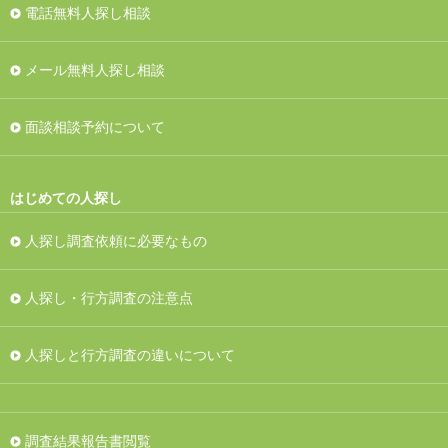
電話無料人探し相談
メール無料人探し相談
面談相談予約について
はじめての人探し
人探し調査依頼に必要なもの
人探し・行方調査の注意点
人探しと行方調査の違いについて
調査結果報告書閲覧