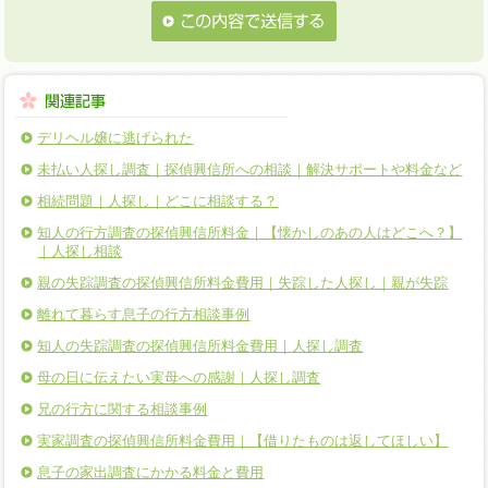
デリヘル嬢に逃げられた
未払い人探し調査｜探偵興信所への相談｜解決サポートや料金など
相続問題｜人探し｜どこに相談する？
知人の行方調査の探偵興信所料金｜【懐かしのあの人はどこへ？】
｜人探し相談
親の失踪調査の探偵興信所料金費用｜失踪した人探し｜親が失踪
離れて暮らす息子の行方相談事例
知人の失踪調査の探偵興信所料金費用｜人探し調査
母の日に伝えたい実母への感謝｜人探し調査
兄の行方に関する相談事例
実家調査の探偵興信所料金費用｜【借りたものは返してほしい】
息子の家出調査にかかる料金と費用