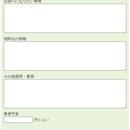
お調べになりたい事柄
現時点の情報
その他質問・要望
希望予算
円くらい