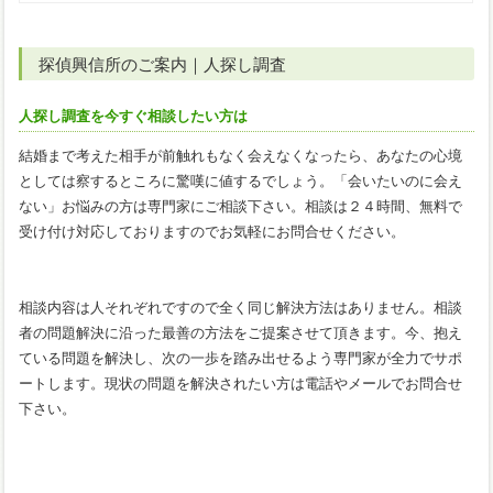
探偵興信所のご案内｜人探し調査
人探し調査を今すぐ相談したい方は
結婚まで考えた相手が前触れもなく会えなくなったら、あなたの心境
としては察するところに驚嘆に値するでしょう。「会いたいのに会え
ない」お悩みの方は専門家にご相談下さい。相談は２４時間、無料で
受け付け対応しておりますのでお気軽にお問合せください。
相談内容は人それぞれですので全く同じ解決方法はありません。相談
者の問題解決に沿った最善の方法をご提案させて頂きます。今、抱え
ている問題を解決し、次の一歩を踏み出せるよう専門家が全力でサポ
ートします。現状の問題を解決されたい方は電話やメールでお問合せ
下さい。