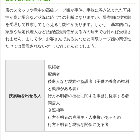
店のスタッフや意中の高級ソープ嬢が事件、事故に巻き込まれた可能
性が高い場合など状況に応じての判断になりますが、警察側に捜索願
を受理して捜索してもらえる可能性があります。しかし、基本的には
家族や法定代理人など法的監護責任がある方の届出でなければ受理さ
れません。ましてや、お客さんであるあなたと高級ソープ嬢の関係性
だけでは受理されないケースがほとんどでしょう。
親権者
配偶者
後継人など親族や監護者（子供の養育の権利
と義務がある者）
捜索願を出せる人
行方不明者の福祉に関する事務に従事する者
同居人
交際相手
行方不明者の雇用主・人事権があるもの
行方不明者と親密な関係にある者