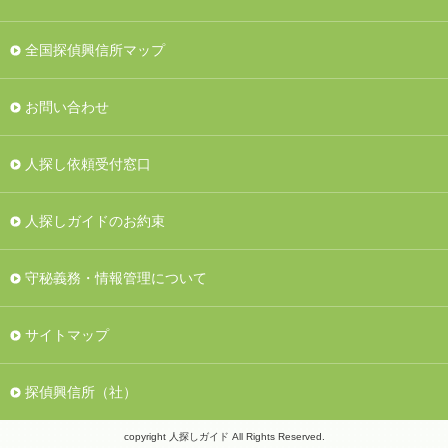
全国探偵興信所マップ
お問い合わせ
人探し依頼受付窓口
人探しガイドのお約束
守秘義務・情報管理について
サイトマップ
探偵興信所（社）
copyright 人探しガイド All Rights Reserved.