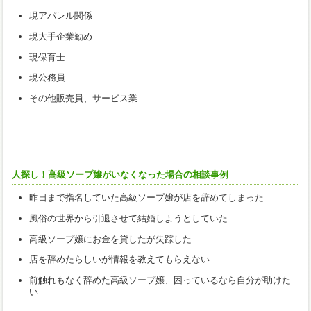
現アパレル関係
現大手企業勤め
現保育士
現公務員
その他販売員、サービス業
人探し！高級ソープ嬢がいなくなった場合の相談事例
昨日まで指名していた高級ソープ嬢が店を辞めてしまった
風俗の世界から引退させて結婚しようとしていた
高級ソープ嬢にお金を貸したが失踪した
店を辞めたらしいが情報を教えてもらえない
前触れもなく辞めた高級ソープ嬢、困っているなら自分が助けた
い