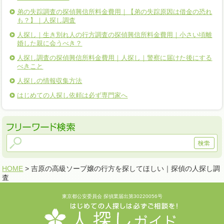
弟の失踪調査の探偵興信所料金費用｜【弟の失踪原因は借金の恐れ
も？】｜人探し調査
人探し｜生き別れ人の行方調査の探偵興信所料金費用｜小さい頃離
婚した親に会うべき？
人探し調査の探偵興信所料金費用｜人探し｜警察に届けた後にする
べきこと
人探しの情報収集方法
はじめての人探し依頼は必ず専門家へ
HOME
> 吉原の高級ソープ嬢の行方を探してほしい｜探偵の人探し調
査
東京都公安委員会 探偵業届出第30220056号