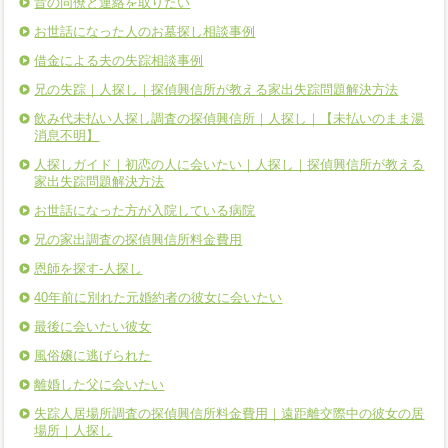
昔の同僚と連絡を取りたい
お世話になった人のお墓探し相談事例
借金による夫の失踪相談事例
兄の失踪｜人探し｜探偵興信所が教える家出失踪問題解決方法
飲み代未払い人探し調査の探偵興信所｜人探し｜【未払いのまま湯
消息不明】
人探しガイド｜初恋の人に会いたい｜人探し｜探偵興信所が教える
家出失踪問題解決方法
お世話になった方が入院している病院
兄の家出調査の探偵興信所料金費用
恩師を探す-人探し
40年前に別れた元婚約者の彼女に会いたい
最後に会いたい彼女
風俗嬢に逃げられた
離婚した父に会いたい
失踪人居場所調査の探偵興信所料金費用｜遠距離交際中の彼女の居
場所｜人探し