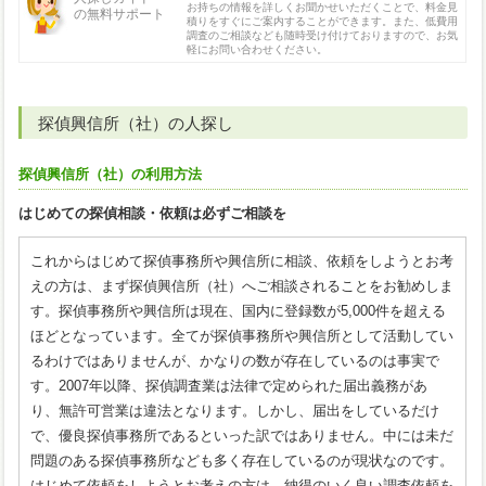
お持ちの情報を詳しくお聞かせいただくことで、料金見
の無料サポート
積りをすぐにご案内することができます。また、低費用
調査のご相談なども随時受け付けておりますので、お気
軽にお問い合わせください。
探偵興信所（社）の人探し
探偵興信所（社）の利用方法
はじめての探偵相談・依頼は必ずご相談を
これからはじめて探偵事務所や興信所に相談、依頼をしようとお考
えの方は、まず探偵興信所（社）へご相談されることをお勧めしま
す。探偵事務所や興信所は現在、国内に登録数が5,000件を超える
ほどとなっています。全てが探偵事務所や興信所として活動してい
るわけではありませんが、かなりの数が存在しているのは事実で
す。2007年以降、探偵調査業は法律で定められた届出義務があ
り、無許可営業は違法となります。しかし、届出をしているだけ
で、優良探偵事務所であるといった訳ではありません。中には未だ
問題のある探偵事務所なども多く存在しているのが現状なのです。
はじめて依頼をしようとお考えの方は、納得のいく良い調査依頼を