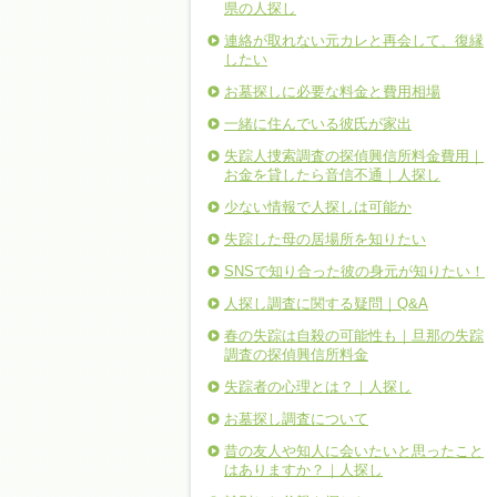
県の人探し
連絡が取れない元カレと再会して、復縁
したい
お墓探しに必要な料金と費用相場
一緒に住んでいる彼氏が家出
失踪人捜索調査の探偵興信所料金費用｜
お金を貸したら音信不通｜人探し
少ない情報で人探しは可能か
失踪した母の居場所を知りたい
SNSで知り合った彼の身元が知りたい！
人探し調査に関する疑問｜Q&A
春の失踪は自殺の可能性も｜旦那の失踪
調査の探偵興信所料金
失踪者の心理とは？｜人探し
お墓探し調査について
昔の友人や知人に会いたいと思ったこと
はありますか？｜人探し