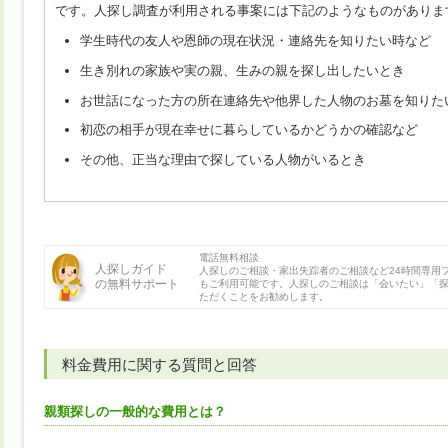
です。人探し調査が利用される事案には下記のようなものがありま
学生時代の友人や恩師の現在状況・連絡先を知りたい時など
生き別れの家族や実の親、生みの親を探し出したいとき
お世話になった方の所在連絡先や他界した人物のお墓を知りた
初恋の相手が現在幸せに暮らしているかどうかの確認など
その他、正当な理由で探している人物がいるとき
電話無料相談
人探しガイド
人探しのご相談・家出失踪者のご相談など24時間専用
の無料サポート
もご利用可能です。人探しのご相談は「会いたい」「
ただくことをお勧めします。
料金費用に関する質問と回答
親類探しの一般的な費用とは？