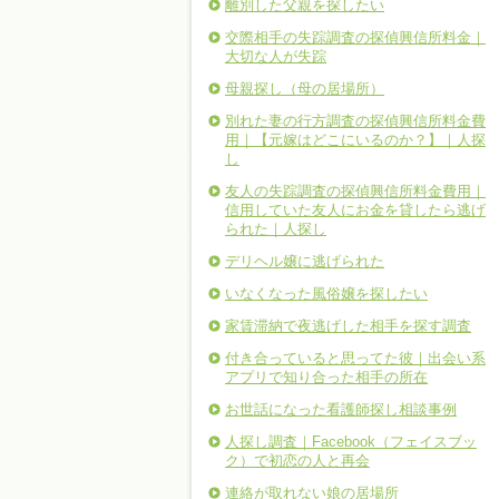
離別した父親を探したい
交際相手の失踪調査の探偵興信所料金｜
大切な人が失踪
母親探し（母の居場所）
別れた妻の行方調査の探偵興信所料金費
用｜【元嫁はどこにいるのか？】｜人探
し
友人の失踪調査の探偵興信所料金費用｜
信用していた友人にお金を貸したら逃げ
られた｜人探し
デリヘル嬢に逃げられた
いなくなった風俗嬢を探したい
家賃滞納で夜逃げした相手を探す調査
付き合っていると思ってた彼｜出会い系
アプリで知り合った相手の所在
お世話になった看護師探し相談事例
人探し調査｜Facebook（フェイスブッ
ク）で初恋の人と再会
連絡が取れない娘の居場所