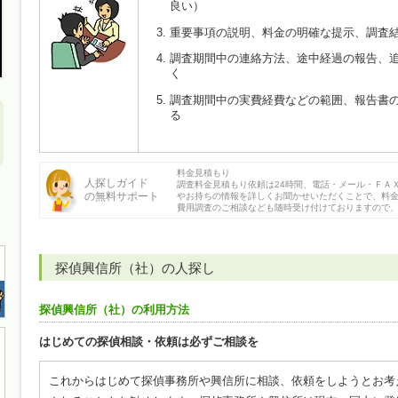
良い）
重要事項の説明、料金の明確な提示、調査
調査期間中の連絡方法、途中経過の報告、
く
調査期間中の実費経費などの範囲、報告書
る
料金見積もり
人探しガイド
調査料金見積もり依頼は24時間、電話・メール・ＦＡ
の無料サポート
やお持ちの情報を詳しくお聞かせいただくことで、料
費用調査のご相談なども随時受け付けておりますので
探偵興信所（社）の人探し
探偵興信所（社）の利用方法
はじめての探偵相談・依頼は必ずご相談を
これからはじめて探偵事務所や興信所に相談、依頼をしようとお考