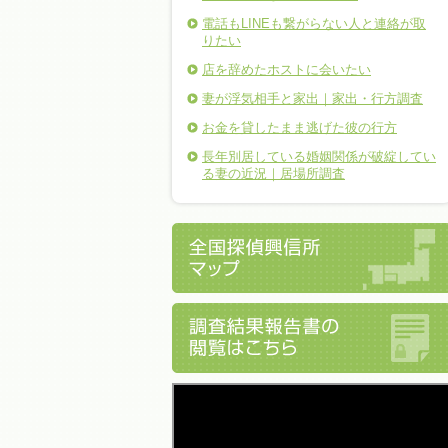
電話もLINEも繋がらない人と連絡が取
りたい
店を辞めたホストに会いたい
妻が浮気相手と家出｜家出・行方調査
お金を貸したまま逃げた彼の行方
長年別居している婚姻関係が破綻してい
る妻の近況｜居場所調査