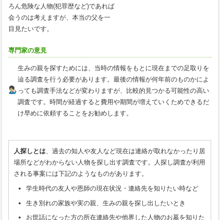
ろん危険な人物(犯罪歴など)であれば
会うのは考えますが、本当の父を一
目見たいです。
専門家の意見
生みの親を探すためには、当時の情報をもとに現在までの足取りを
辿る調査を行う必要があります。最後の情報が何年前のものかによ
っても調査手法などが変わりますが、比較的見つかる可能性の高い
調査です。時間が経過すると費用や期間が増えていくためできるだ
け早めに依頼することをお勧めします。
人探しとは
、過去の知人や友人など現在は連絡が取れなかったり居
場所などがわからない人物を探し出す調査です。人探し調査が利用
される事案には下記のようなものがあります。
学生時代の友人や恩師の現在状況・連絡先を知りたい時など
生き別れの家族や実の親、生みの親を探し出したいとき
お世話になった方の所在連絡先や他界した人物のお墓を知りた