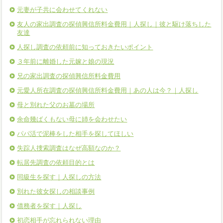
元妻が子共に会わせてくれない
友人の家出調査の探偵興信所料金費用｜人探し｜彼と駆け落ちした
友達
人探し調査の依頼前に知っておきたいポイント
３年前に離婚した元嫁と娘の現況
兄の家出調査の探偵興信所料金費用
元愛人所在調査の探偵興信所料金費用｜あの人は今？｜人探し
母と別れた父のお墓の場所
余命幾ばくもない母に姉を会わせたい
パパ活で泥棒をした相手を探してほしい
失踪人捜索調査はなぜ高額なのか？
転居先調査の依頼目的とは
同級生を探す｜人探しの方法
別れた彼女探しの相談事例
債務者を探す｜人探し
初恋相手が忘れられない理由