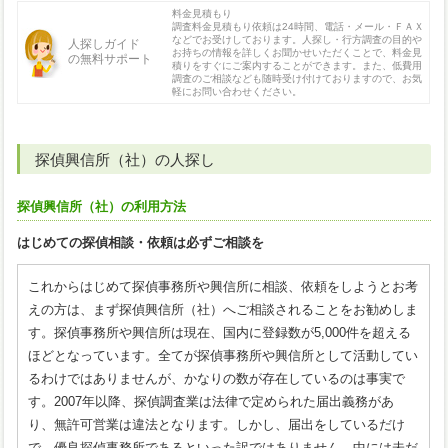
料金見積もり
調査料金見積もり依頼は24時間、電話・メール・ＦＡＸ
などでお受けしております。人探し・行方調査の目的や
人探しガイド
お持ちの情報を詳しくお聞かせいただくことで、料金見
の無料サポート
積りをすぐにご案内することができます。また、低費用
調査のご相談なども随時受け付けておりますので、お気
軽にお問い合わせください。
探偵興信所（社）の人探し
探偵興信所（社）の利用方法
はじめての探偵相談・依頼は必ずご相談を
これからはじめて探偵事務所や興信所に相談、依頼をしようとお考
えの方は、まず探偵興信所（社）へご相談されることをお勧めしま
す。探偵事務所や興信所は現在、国内に登録数が5,000件を超える
ほどとなっています。全てが探偵事務所や興信所として活動してい
るわけではありませんが、かなりの数が存在しているのは事実で
す。2007年以降、探偵調査業は法律で定められた届出義務があ
り、無許可営業は違法となります。しかし、届出をしているだけ
で、優良探偵事務所であるといった訳ではありません。中には未だ