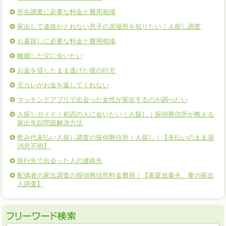
所在調査に必要な料金と費用相場
家出して連絡がとれない息子の居場所を知りたい｜人探し調査
お墓探しに必要な料金と費用相場
離婚した父に会いたい
お金を貸したまま逃げた彼の行方
元カレがお金を返してくれない
マッチングアプリで出会った女性が実在するのか調べたい
人探しガイド｜初恋の人に会いたい｜人探し｜探偵興信所が教える
家出失踪問題解決方法
飲み代未払い人探し調査の探偵興信所｜人探し｜【未払いのまま湯
消息不明】
旅行先で出会った人の連絡先
配偶者の家出調査の探偵興信所料金費用｜【家庭放棄夫、妻の家出
人調査】